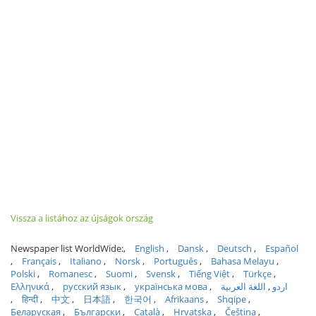
Vissza a listához az újságok ország
Newspaper list WorldWide:
English
Dansk
Deutsch
Español
Français
Italiano
Norsk
Português
Bahasa Melayu
Polski
Romanesc
Suomi
Svensk
Tiếng Việt
Türkçe
Ελληνικά
русский язык
українська мова
اللغة العربية
اردو
हिन्दी
中文
日本語
한국어
Afrikaans
Shqipe
Беларуская
Български
Català
Hrvatska
Čeština