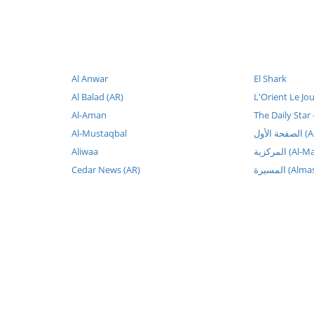
Al Anwar
El Shark
Al Balad (AR)
L'Orient Le Jo
Al-Aman
The Daily Star
Al-Mustaqbal
 الأول
Aliwaa
المركزية (
Cedar News (AR)
المسيرة (Al