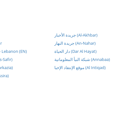
جريدة الأخبار (Al-Akhbar)
ur
جريدة النهار (An-Nahar)
 - Lebanon (EN)
دار الحياة (Dar Al Hayat)
شبكة النبأ المعلوماتية (Annabaa)
الصفحة (As-Safir)
موقع الإنتقاد الإخبا (Al Intiqad)
Al-Markazia)
massira)