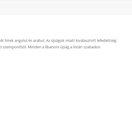
t hírek angolul és arabul. Az újságok miatt kiválasztott lefedettség
özi szempontból. Minden a libanoni újság a listán szabadon