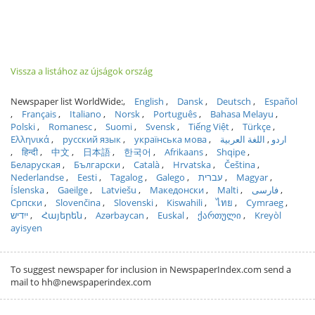
Vissza a listához az újságok ország
Newspaper list WorldWide:
English
Dansk
Deutsch
Español
Français
Italiano
Norsk
Português
Bahasa Melayu
Polski
Romanesc
Suomi
Svensk
Tiếng Việt
Türkçe
Ελληνικά
русский язык
українська мова
اللغة العربية
اردو
हिन्दी
中文
日本語
한국어
Afrikaans
Shqipe
Беларуская
Български
Català
Hrvatska
Čeština
Nederlandse
Eesti
Tagalog
Galego
עברית
Magyar
Íslenska
Gaeilge
Latviešu
Македонски
Malti
فارسی
Српски
Slovenčina
Slovenski
Kiswahili
ไทย
Cymraeg
ייִדיש
Հայերեն
Azərbaycan
Euskal
ქართული
Kreyòl
ayisyen
To suggest newspaper for inclusion in NewspaperIndex.com send a
mail to hh@newspaperindex.com