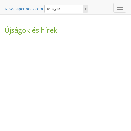
Toggle
NewspaperIndex.com
Magyar
naviga
Újságok és hírek