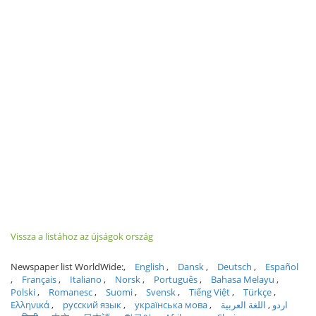
Vissza a listához az újságok ország
Newspaper list WorldWide:
English
Dansk
Deutsch
Español
Français
Italiano
Norsk
Português
Bahasa Melayu
Polski
Romanesc
Suomi
Svensk
Tiếng Việt
Türkçe
Ελληνικά
русский язык
українська мова
اللغة العربية
اردو