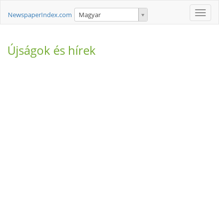
Toggle
NewspaperIndex.com
Magyar
naviga
Újságok és hírek