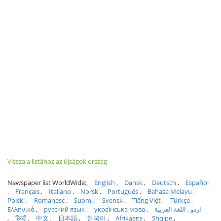
Vissza a listához az újságok ország
Newspaper list WorldWide:
English
Dansk
Deutsch
Español
Français
Italiano
Norsk
Português
Bahasa Melayu
Polski
Romanesc
Suomi
Svensk
Tiếng Việt
Türkçe
Ελληνικά
русский язык
українська мова
اللغة العربية
اردو
हिन्दी
中文
日本語
한국어
Afrikaans
Shqipe