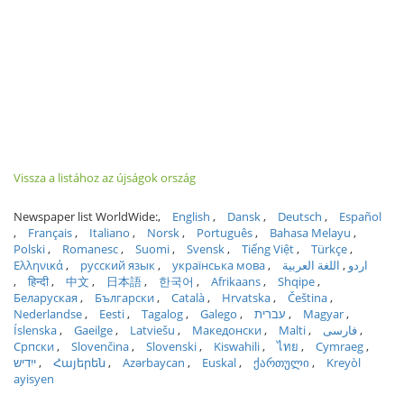
Vissza a listához az újságok ország
Newspaper list WorldWide:
English
Dansk
Deutsch
Español
Français
Italiano
Norsk
Português
Bahasa Melayu
Polski
Romanesc
Suomi
Svensk
Tiếng Việt
Türkçe
Ελληνικά
русский язык
українська мова
اللغة العربية
اردو
हिन्दी
中文
日本語
한국어
Afrikaans
Shqipe
Беларуская
Български
Català
Hrvatska
Čeština
Nederlandse
Eesti
Tagalog
Galego
עברית
Magyar
Íslenska
Gaeilge
Latviešu
Македонски
Malti
فارسی
Српски
Slovenčina
Slovenski
Kiswahili
ไทย
Cymraeg
ייִדיש
Հայերեն
Azərbaycan
Euskal
ქართული
Kreyòl
ayisyen