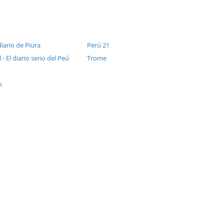
diario de Piura
Perú 21
 - El diario serio del Peú
Trome
o