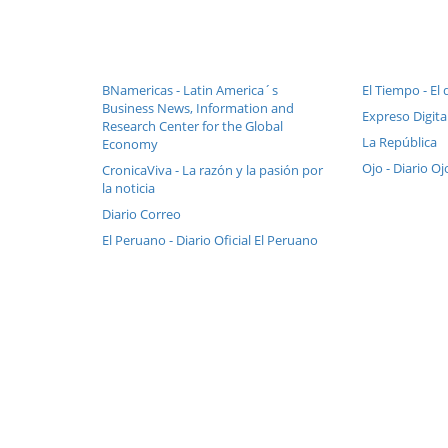
BNamericas - Latin America´s
El Tiempo - El 
Business News, Information and
Expreso Digital
Research Center for the Global
La República
Economy
Ojo - Diario Oj
CronicaViva - La razón y la pasión por
la noticia
Diario Correo
El Peruano - Diario Oficial El Peruano