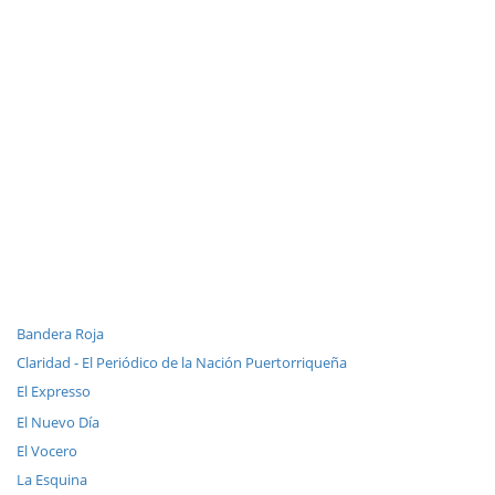
Bandera Roja
Claridad - El Periódico de la Nación Puertorriqueña
El Expresso
El Nuevo Día
El Vocero
La Esquina