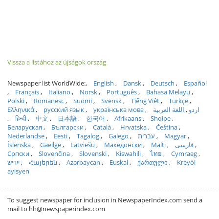
Vissza a listához az újságok ország
Newspaper list WorldWide:
English
Dansk
Deutsch
Español
Français
Italiano
Norsk
Português
Bahasa Melayu
Polski
Romanesc
Suomi
Svensk
Tiếng Việt
Türkçe
Ελληνικά
русский язык
українська мова
اللغة العربية
اردو
हिन्दी
中文
日本語
한국어
Afrikaans
Shqipe
Беларуская
Български
Català
Hrvatska
Čeština
Nederlandse
Eesti
Tagalog
Galego
עברית
Magyar
Íslenska
Gaeilge
Latviešu
Македонски
Malti
فارسی
Српски
Slovenčina
Slovenski
Kiswahili
ไทย
Cymraeg
ייִדיש
Հայերեն
Azərbaycan
Euskal
ქართული
Kreyòl
ayisyen
To suggest newspaper for inclusion in NewspaperIndex.com send a
mail to hh@newspaperindex.com