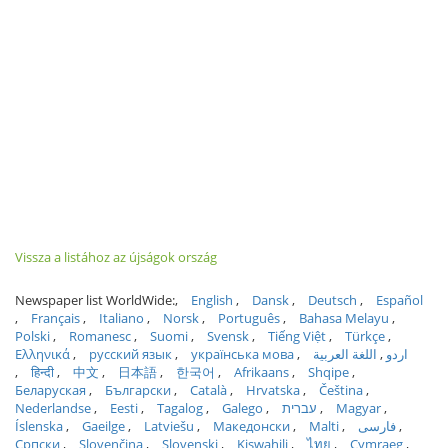
Vissza a listához az újságok ország
Newspaper list WorldWide:
English
Dansk
Deutsch
Español
Français
Italiano
Norsk
Português
Bahasa Melayu
Polski
Romanesc
Suomi
Svensk
Tiếng Việt
Türkçe
Ελληνικά
русский язык
українська мова
اللغة العربية
اردو
हिन्दी
中文
日本語
한국어
Afrikaans
Shqipe
Беларуская
Български
Català
Hrvatska
Čeština
Nederlandse
Eesti
Tagalog
Galego
עברית
Magyar
Íslenska
Gaeilge
Latviešu
Македонски
Malti
فارسی
Српски
Slovenčina
Slovenski
Kiswahili
ไทย
Cymraeg