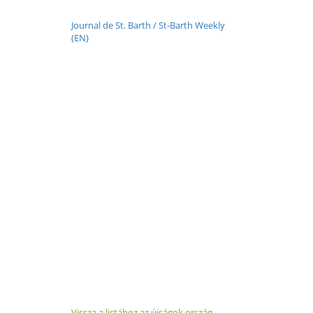
Journal de St. Barth / St-Barth Weekly
(EN)
Vissza a listához az újságok ország