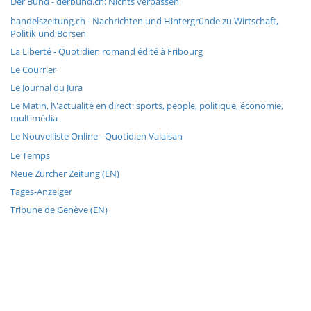
Der Bund - derbund.ch: Nichts verpassen
handelszeitung.ch - Nachrichten und Hintergründe zu Wirtschaft,
Politik und Börsen
La Liberté - Quotidien romand édité à Fribourg
Le Courrier
Le Journal du Jura
Le Matin, l\'actualité en direct: sports, people, politique, économie,
multimédia
Le Nouvelliste Online - Quotidien Valaisan
Le Temps
Neue Zürcher Zeitung (EN)
Tages-Anzeiger
Tribune de Genève (EN)