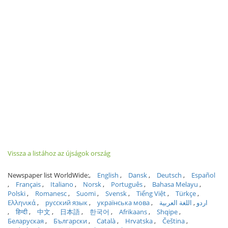
Vissza a listához az újságok ország
Newspaper list WorldWide:
English
Dansk
Deutsch
Español
Français
Italiano
Norsk
Português
Bahasa Melayu
Polski
Romanesc
Suomi
Svensk
Tiếng Việt
Türkçe
Ελληνικά
русский язык
українська мова
اللغة العربية
اردو
हिन्दी
中文
日本語
한국어
Afrikaans
Shqipe
Беларуская
Български
Català
Hrvatska
Čeština