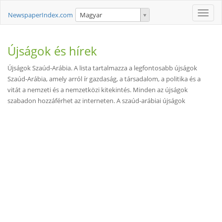
Toggle
NewspaperIndex.com
Magyar
naviga
Újságok és hírek
Újságok Szaúd-Arábia. A lista tartalmazza a legfontosabb újságok
Szaúd-Arábia, amely arról ír gazdaság, a társadalom, a politika és a
vitát a nemzeti és a nemzetközi kitekintés. Minden az újságok
szabadon hozzáférhet az interneten. A szaúd-arábiai újságok