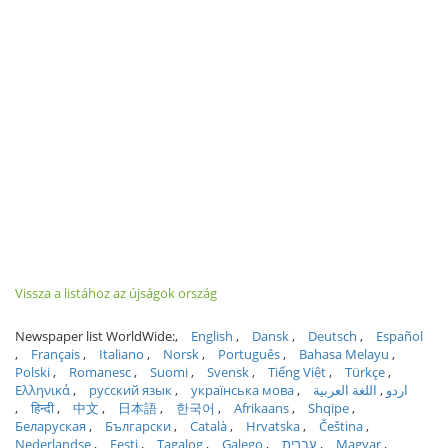
Vissza a listához az újságok ország
Newspaper list WorldWide:
English
Dansk
Deutsch
Español
Français
Italiano
Norsk
Português
Bahasa Melayu
Polski
Romanesc
Suomi
Svensk
Tiếng Việt
Türkçe
Ελληνικά
русский язык
українська мова
اللغة العربية
اردو
हिन्दी
中文
日本語
한국어
Afrikaans
Shqipe
Беларуская
Български
Català
Hrvatska
Čeština
Nederlandse
Eesti
Tagalog
Galego
עברית
Magyar