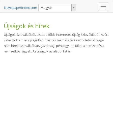
Toggle
NewspaperIndex.com
Magyar
naviga
Újságok és hírek
Újságok Szlovákiából. Listát a főbb internetes újság Szlovákiából. Azért
választottam az újságokat, mert a szakmai szerkesztői lefedettsége
napi hírek Szlovákiában, gazdaság, pénzügy, politika, a nemzeti és a
nemzetközi ügyek. Az újságok az alábbi listán