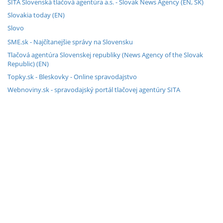
SITA Slovenská tlačová agentúra a.s. - Slovak News Agency (EN, SK)
Slovakia today (EN)
Slovo
SME.sk - Najčítanejšie správy na Slovensku
Tlačová agentúra Slovenskej republiky (News Agency of the Slovak
Republic) (EN)
Topky.sk - Bleskovky - Online spravodajstvo
Webnoviny.sk - spravodajský portál tlačovej agentúry SITA