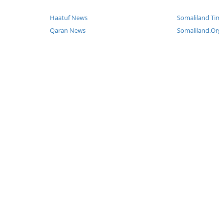
Haatuf News
Somaliland Ti
Qaran News
Somaliland.Or