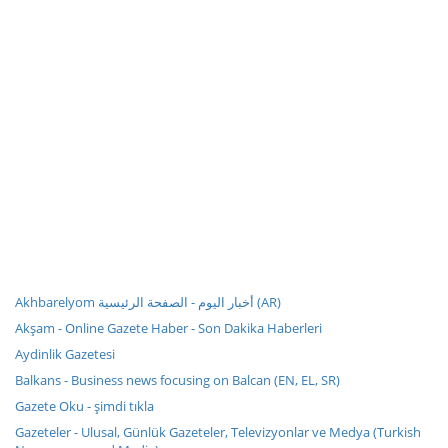
Akhbarelyom أخبار اليوم - الصفحة الرئيسية (AR)
Akşam - Online Gazete Haber - Son Dakika Haberleri
Aydinlik Gazetesi
Balkans - Business news focusing on Balcan (EN, EL, SR)
Gazete Oku - şimdi tıkla
Gazeteler - Ulusal, Günlük Gazeteler, Televizyonlar ve Medya (Turkish