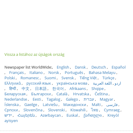
Vissza a listához az újságok ország
Newspaper list WorldWide:
English
Dansk
Deutsch
Español
Français
Italiano
Norsk
Português
Bahasa Melayu
Polski
Romanesc
Suomi
Svensk
Tiếng Việt
Türkçe
Ελληνικά
русский язык
українська мова
اللغة العربية
اردو
हिन्दी
中文
日本語
한국어
Afrikaans
Shqipe
Беларуская
Български
Català
Hrvatska
Čeština
Nederlandse
Eesti
Tagalog
Galego
עברית
Magyar
Íslenska
Gaeilge
Latviešu
Македонски
Malti
فارسی
Српски
Slovenčina
Slovenski
Kiswahili
ไทย
Cymraeg
ייִדיש
Հայերեն
Azərbaycan
Euskal
ქართული
Kreyòl
ayisyen