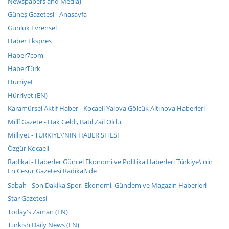
Newspapers and Media)
Güneş Gazetesi - Anasayfa
Günlük Evrensel
Haber Ekspres
Haber7com
HaberTürk
Hürriyet
Hürriyet (EN)
Karamürsel Aktif Haber - Kocaeli Yalova Gölcük Altınova Haberleri
Millî Gazete - Hak Geldi, Batıl Zail Oldu
Milliyet - TÜRKİYE\'NİN HABER SİTESİ
Özgür Kocaeli
Radikal - Haberler Güncel Ekonomi ve Politika Haberleri Türkiye\'nin
En Cesur Gazetesi Radikal\'de
Sabah - Son Dakika Spor, Ekonomi, Gündem ve Magazin Haberleri
Star Gazetesi
Today's Zaman (EN)
Turkish Daily News (EN)