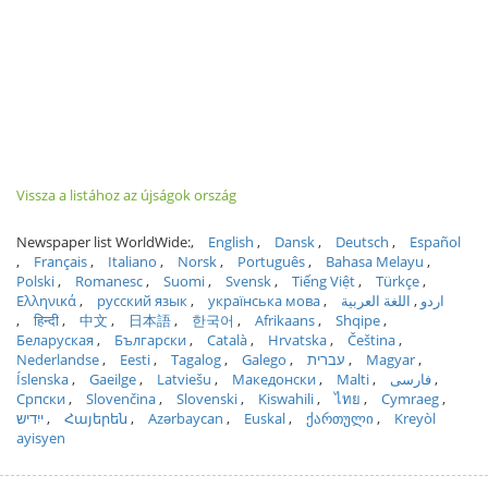
Vissza a listához az újságok ország
Newspaper list WorldWide:
English
Dansk
Deutsch
Español
Français
Italiano
Norsk
Português
Bahasa Melayu
Polski
Romanesc
Suomi
Svensk
Tiếng Việt
Türkçe
Ελληνικά
русский язык
українська мова
اللغة العربية
اردو
हिन्दी
中文
日本語
한국어
Afrikaans
Shqipe
Беларуская
Български
Català
Hrvatska
Čeština
Nederlandse
Eesti
Tagalog
Galego
עברית
Magyar
Íslenska
Gaeilge
Latviešu
Македонски
Malti
فارسی
Српски
Slovenčina
Slovenski
Kiswahili
ไทย
Cymraeg
ייִדיש
Հայերեն
Azərbaycan
Euskal
ქართული
Kreyòl
ayisyen