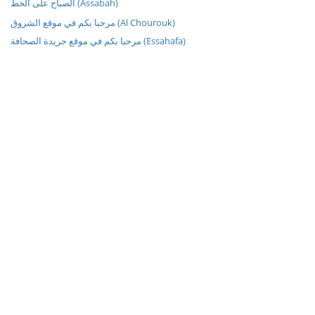
الصباح على الخط (Assabah)
مرحبا بكم في موقع الشروق (Al Chourouk)
مرحبا بكم في موقع جريدة الصحافة (Essahafa)