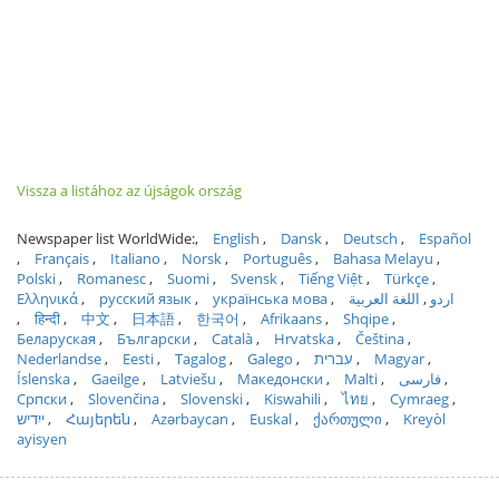
Vissza a listához az újságok ország
Newspaper list WorldWide:
English
Dansk
Deutsch
Español
Français
Italiano
Norsk
Português
Bahasa Melayu
Polski
Romanesc
Suomi
Svensk
Tiếng Việt
Türkçe
Ελληνικά
русский язык
українська мова
اللغة العربية
اردو
हिन्दी
中文
日本語
한국어
Afrikaans
Shqipe
Беларуская
Български
Català
Hrvatska
Čeština
Nederlandse
Eesti
Tagalog
Galego
עברית
Magyar
Íslenska
Gaeilge
Latviešu
Македонски
Malti
فارسی
Српски
Slovenčina
Slovenski
Kiswahili
ไทย
Cymraeg
ייִדיש
Հայերեն
Azərbaycan
Euskal
ქართული
Kreyòl
ayisyen