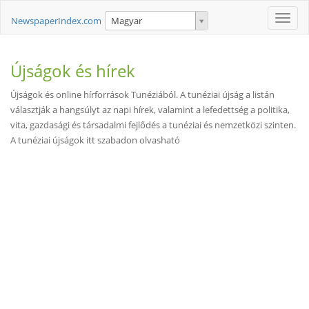
Toggle
NewspaperIndex.com
Magyar
naviga
Újságok és hírek
Újságok és online hírforrások Tunéziából. A tunéziai újság a listán
választják a hangsúlyt az napi hírek, valamint a lefedettség a politika,
vita, gazdasági és társadalmi fejlődés a tunéziai és nemzetközi szinten.
A tunéziai újságok itt szabadon olvasható