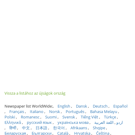
Vissza a listához az újságok ország
Newspaper list WorldWide:
English
Dansk
Deutsch
Español
Français
Italiano
Norsk
Português
Bahasa Melayu
Polski
Romanesc
Suomi
Svensk
Tiếng Việt
Türkçe
Ελληνικά
русский язык
українська мова
اللغة العربية
اردو
हिन्दी
中文
日本語
한국어
Afrikaans
Shqipe
Беларуская
Български
Català
Hrvatska
Čeština