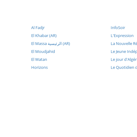
Al Fadjr
InfoSoir
El Khabar (AR)
L'Expression
El Massa الرئيسية (AR)
La Nouvelle R
El Moudjahid
Le Jeune Indé
El Watan
Le jour d'Algér
Horizons
Le Quotidien 