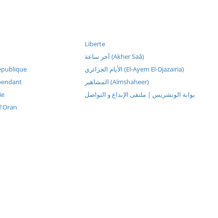
Liberte
آخر ساعة (Akher Saâ)
épublique
الأيام الجزائري (El-Ayem El-Djazairia)
pendant
المشاهير (Almshaheer)
ie
بوابة الونشريس | ملتقى الإبداع و التواصل
d'Oran