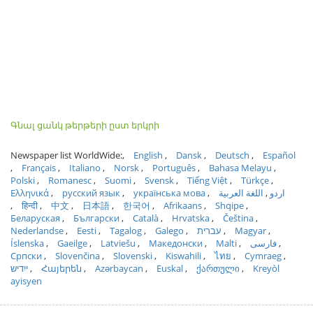
Գնալ ցանկ թերթերի ըստ երկրի
Newspaper list WorldWide:
English
Dansk
Deutsch
Español
Français
Italiano
Norsk
Português
Bahasa Melayu
Polski
Romanesc
Suomi
Svensk
Tiếng Việt
Türkçe
Ελληνικά
русский язык
українська мова
اللغة العربية
اردو
हिन्दी
中文
日本語
한국어
Afrikaans
Shqipe
Беларуская
Български
Català
Hrvatska
Čeština
Nederlandse
Eesti
Tagalog
Galego
עברית
Magyar
Íslenska
Gaeilge
Latviešu
Македонски
Malti
فارسی
Српски
Slovenčina
Slovenski
Kiswahili
ไทย
Cymraeg
ייִדיש
Հայերեն
Azərbaycan
Euskal
ქართული
Kreyòl
ayisyen