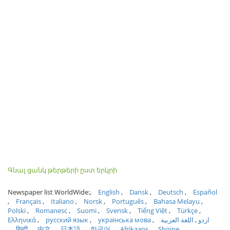
Գնալ ցանկ թերթերի ըստ երկրի
Newspaper list WorldWide:
English
Dansk
Deutsch
Español
Français
Italiano
Norsk
Português
Bahasa Melayu
Polski
Romanesc
Suomi
Svensk
Tiếng Việt
Türkçe
Ελληνικά
русский язык
українська мова
اللغة العربية
اردو
हिन्दी
中文
日本語
한국어
Afrikaans
Shqipe