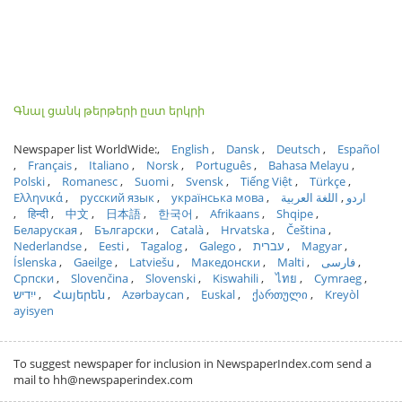
Գնալ ցանկ թերթերի ըստ երկրի
Newspaper list WorldWide:
English
Dansk
Deutsch
Español
Français
Italiano
Norsk
Português
Bahasa Melayu
Polski
Romanesc
Suomi
Svensk
Tiếng Việt
Türkçe
Ελληνικά
русский язык
українська мова
اللغة العربية
اردو
हिन्दी
中文
日本語
한국어
Afrikaans
Shqipe
Беларуская
Български
Català
Hrvatska
Čeština
Nederlandse
Eesti
Tagalog
Galego
עברית
Magyar
Íslenska
Gaeilge
Latviešu
Македонски
Malti
فارسی
Српски
Slovenčina
Slovenski
Kiswahili
ไทย
Cymraeg
ייִדיש
Հայերեն
Azərbaycan
Euskal
ქართული
Kreyòl
ayisyen
To suggest newspaper for inclusion in NewspaperIndex.com send a
mail to hh@newspaperindex.com