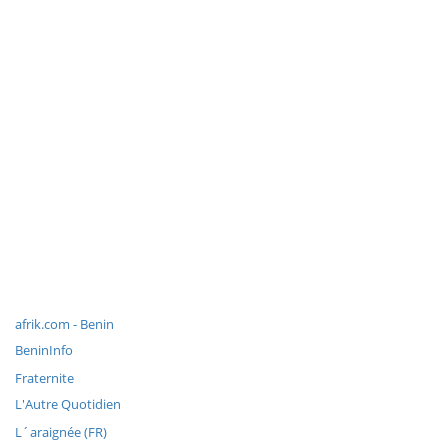
afrik.com - Benin
BeninInfo
Fraternite
L'Autre Quotidien
L´araignée (FR)