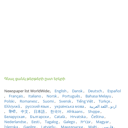
Գնալ ցանկ թերթերի ըստ երկրի
Newspaper list WorldWide:
English
Dansk
Deutsch
Español
Français
Italiano
Norsk
Português
Bahasa Melayu
Polski
Romanesc
Suomi
Svensk
Tiếng Việt
Türkçe
Ελληνικά
русский язык
українська мова
اللغة العربية
اردو
हिन्दी
中文
日本語
한국어
Afrikaans
Shqipe
Беларуская
Български
Català
Hrvatska
Čeština
Nederlandse
Eesti
Tagalog
Galego
עברית
Magyar
Íslenska
Gaeilge
Latviešu
Македонски
Malti
فارسی