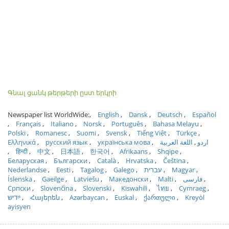
Գնալ ցանկ թերթերի ըստ երկրի
Newspaper list WorldWide:
English
Dansk
Deutsch
Español
Français
Italiano
Norsk
Português
Bahasa Melayu
Polski
Romanesc
Suomi
Svensk
Tiếng Việt
Türkçe
Ελληνικά
русский язык
українська мова
اللغة العربية
اردو
हिन्दी
中文
日本語
한국어
Afrikaans
Shqipe
Беларуская
Български
Català
Hrvatska
Čeština
Nederlandse
Eesti
Tagalog
Galego
עברית
Magyar
Íslenska
Gaeilge
Latviešu
Македонски
Malti
فارسی
Српски
Slovenčina
Slovenski
Kiswahili
ไทย
Cymraeg
ייִדיש
Հայերեն
Azərbaycan
Euskal
ქართული
Kreyòl
ayisyen