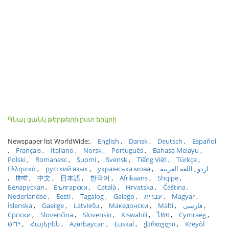
Գնալ ցանկ թերթերի ըստ երկրի
Newspaper list WorldWide:
English
Dansk
Deutsch
Español
Français
Italiano
Norsk
Português
Bahasa Melayu
Polski
Romanesc
Suomi
Svensk
Tiếng Việt
Türkçe
Ελληνικά
русский язык
українська мова
اللغة العربية
اردو
हिन्दी
中文
日本語
한국어
Afrikaans
Shqipe
Беларуская
Български
Català
Hrvatska
Čeština
Nederlandse
Eesti
Tagalog
Galego
עברית
Magyar
Íslenska
Gaeilge
Latviešu
Македонски
Malti
فارسی
Српски
Slovenčina
Slovenski
Kiswahili
ไทย
Cymraeg
ייִדיש
Հայերեն
Azərbaycan
Euskal
ქართული
Kreyòl