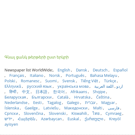
Գնալ ցանկ թերթերի ըստ երկրի
Newspaper list WorldWide:
English
Dansk
Deutsch
Español
Français
Italiano
Norsk
Português
Bahasa Melayu
Polski
Romanesc
Suomi
Svensk
Tiếng Việt
Türkçe
Ελληνικά
русский язык
українська мова
اللغة العربية
اردو
हिन्दी
中文
日本語
한국어
Afrikaans
Shqipe
Беларуская
Български
Català
Hrvatska
Čeština
Nederlandse
Eesti
Tagalog
Galego
עברית
Magyar
Íslenska
Gaeilge
Latviešu
Македонски
Malti
فارسی
Српски
Slovenčina
Slovenski
Kiswahili
ไทย
Cymraeg
ייִדיש
Հայերեն
Azərbaycan
Euskal
ქართული
Kreyòl
ayisyen