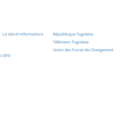
: Le site d\'informations
Républicque Togolaise
Télévision Togolaise
Union des Forces de Changement
o (EN)