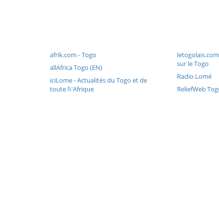
afrik.com - Togo
letogolais.com 
sur le Togo
allAfrica Togo (EN)
Radio Lomé
iciLome - Actualités du Togo et de
toute l\'Afrique
ReliefWeb Tog