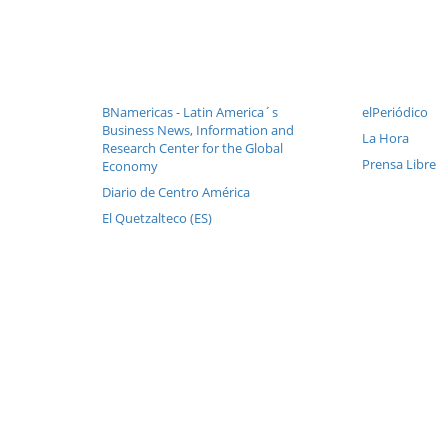
BNamericas - Latin America´s
elPeriódico
Business News, Information and
La Hora
Research Center for the Global
Prensa Libre
Economy
Diario de Centro América
El Quetzalteco (ES)