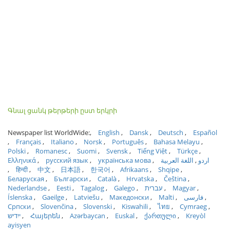
Գնալ ցանկ թերթերի ըստ երկրի
Newspaper list WorldWide:
English
Dansk
Deutsch
Español
Français
Italiano
Norsk
Português
Bahasa Melayu
Polski
Romanesc
Suomi
Svensk
Tiếng Việt
Türkçe
Ελληνικά
русский язык
українська мова
اللغة العربية
اردو
हिन्दी
中文
日本語
한국어
Afrikaans
Shqipe
Беларуская
Български
Català
Hrvatska
Čeština
Nederlandse
Eesti
Tagalog
Galego
עברית
Magyar
Íslenska
Gaeilge
Latviešu
Македонски
Malti
فارسی
Српски
Slovenčina
Slovenski
Kiswahili
ไทย
Cymraeg
ייִדיש
Հայերեն
Azərbaycan
Euskal
ქართული
Kreyòl
ayisyen