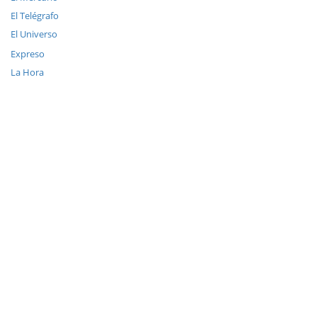
El Telégrafo
El Universo
Expreso
La Hora