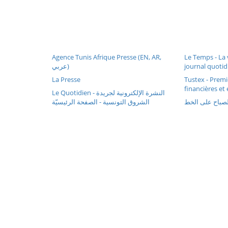
Agence Tunis Afrique Presse (EN, AR,
Le Temps - La 
عربي)
journal quoti
La Presse
Tustex - Premi
financières et
Le Quotidien - النشرة الإلكترونية لجريدة
الشروق التونسية - الصفحة الرئيسيّة