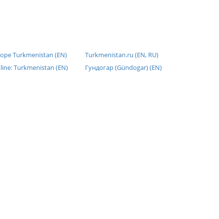
rope Turkmenistan (EN)
Turkmenistan.ru (EN, RU)
line: Turkmenistan (EN)
Гундогар (Gündogar) (EN)