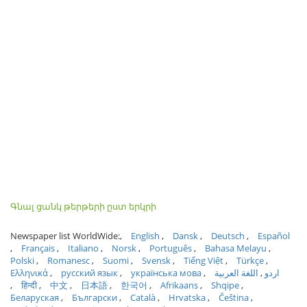
Գնալ ցանկ թերթերի ըստ երկրի
Newspaper list WorldWide:
English
Dansk
Deutsch
Español
Français
Italiano
Norsk
Português
Bahasa Melayu
Polski
Romanesc
Suomi
Svensk
Tiếng Việt
Türkçe
Ελληνικά
русский язык
українська мова
اللغة العربية
اردو
हिन्दी
中文
日本語
한국어
Afrikaans
Shqipe
Беларуская
Български
Català
Hrvatska
Čeština