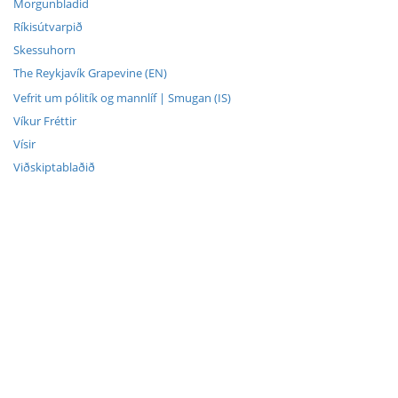
Morgunbladid
Ríkisútvarpið
Skessuhorn
The Reykjavík Grapevine (EN)
Vefrit um pólitík og mannlíf | Smugan (IS)
Víkur Fréttir
Vísir
Viðskiptablaðið