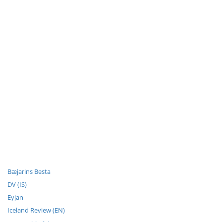
Bæjarins Besta
DV (IS)
Eyjan
Iceland Review (EN)