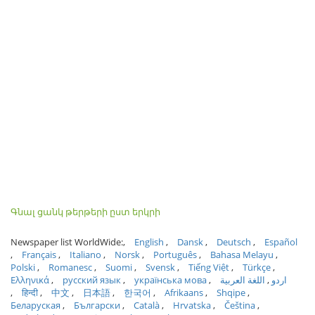
Գնալ ցանկ թերթերի ըստ երկրի
Newspaper list WorldWide:
English
Dansk
Deutsch
Español
Français
Italiano
Norsk
Português
Bahasa Melayu
Polski
Romanesc
Suomi
Svensk
Tiếng Việt
Türkçe
Ελληνικά
русский язык
українська мова
اللغة العربية
اردو
हिन्दी
中文
日本語
한국어
Afrikaans
Shqipe
Беларуская
Български
Català
Hrvatska
Čeština