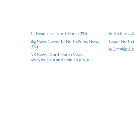
1stHeadlines - North Korea (EN)
North Korea N
Big News Network - North Korea News
Topix - North
(EN)
在日本朝鮮人
NK News - North Korea News,
Analysis, Data and Opinion (EN, KO)