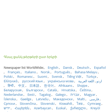
Գնալ ցանկ թերթերի ըստ երկրի
Newspaper list WorldWide:
English
Dansk
Deutsch
Español
Français
Italiano
Norsk
Português
Bahasa Melayu
Polski
Romanesc
Suomi
Svensk
Tiếng Việt
Türkçe
Ελληνικά
русский язык
українська мова
اللغة العربية
اردو
हिन्दी
中文
日本語
한국어
Afrikaans
Shqipe
Беларуская
Български
Català
Hrvatska
Čeština
Nederlandse
Eesti
Tagalog
Galego
עברית
Magyar
Íslenska
Gaeilge
Latviešu
Македонски
Malti
فارسی
Српски
Slovenčina
Slovenski
Kiswahili
ไทย
Cymraeg
ייִדיש
Հայերեն
Azərbaycan
Euskal
ქართული
Kreyòl