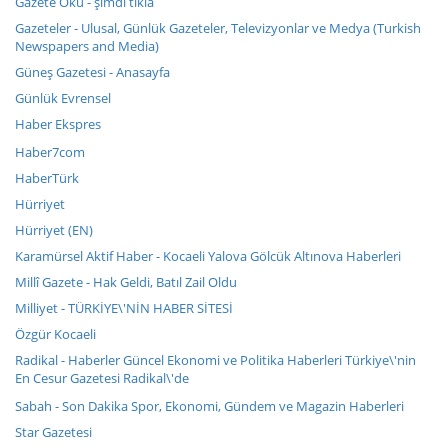
Gazete Oku - şimdi tıkla
Gazeteler - Ulusal, Günlük Gazeteler, Televizyonlar ve Medya (Turkish
Newspapers and Media)
Güneş Gazetesi - Anasayfa
Günlük Evrensel
Haber Ekspres
Haber7com
HaberTürk
Hürriyet
Hürriyet (EN)
Karamürsel Aktif Haber - Kocaeli Yalova Gölcük Altınova Haberleri
Millî Gazete - Hak Geldi, Batıl Zail Oldu
Milliyet - TÜRKİYE\'NİN HABER SİTESİ
Özgür Kocaeli
Radikal - Haberler Güncel Ekonomi ve Politika Haberleri Türkiye\'nin
En Cesur Gazetesi Radikal\'de
Sabah - Son Dakika Spor, Ekonomi, Gündem ve Magazin Haberleri
Star Gazetesi