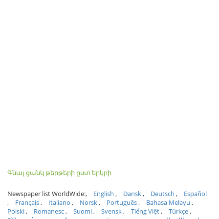
Գնալ ցանկ թերթերի ըստ երկրի
Newspaper list WorldWide:
English
Dansk
Deutsch
Español
Français
Italiano
Norsk
Português
Bahasa Melayu
Polski
Romanesc
Suomi
Svensk
Tiếng Việt
Türkçe