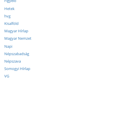
Figyelő
Hetek
hvg
Kisalföld
Magyar Hírlap
Magyar Nemzet
Napi
Népszabadság
Népszava
Somogyi Hírlap
VG