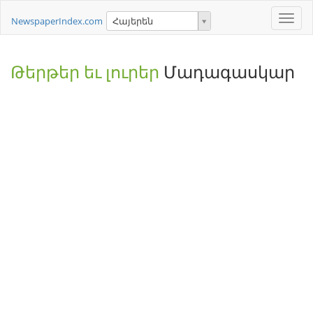
Toggle
NewspaperIndex.com
Հայերեն
naviga
Թերթեր եւ լուրեր
Մադագասկար