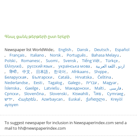
Գնալ ցանկ թերթերի ըստ երկրի
Newspaper list WorldWide:
English
Dansk
Deutsch
Español
Français
Italiano
Norsk
Português
Bahasa Melayu
Polski
Romanesc
Suomi
Svensk
Tiếng Việt
Türkçe
Ελληνικά
русский язык
українська мова
اللغة العربية
اردو
हिन्दी
中文
日本語
한국어
Afrikaans
Shqipe
Беларуская
Български
Català
Hrvatska
Čeština
Nederlandse
Eesti
Tagalog
Galego
עברית
Magyar
Íslenska
Gaeilge
Latviešu
Македонски
Malti
فارسی
Српски
Slovenčina
Slovenski
Kiswahili
ไทย
Cymraeg
ייִדיש
Հայերեն
Azərbaycan
Euskal
ქართული
Kreyòl
ayisyen
To suggest newspaper for inclusion in NewspaperIndex.com send a
mail to hh@newspaperindex.com