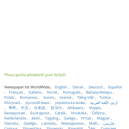
Գնալ ցանկ թերթերի ըստ երկրի
Newspaper list WorldWide:
English
Dansk
Deutsch
Español
Français
Italiano
Norsk
Português
Bahasa Melayu
Polski
Romanesc
Suomi
Svensk
Tiếng Việt
Türkçe
Ελληνικά
русский язык
українська мова
اللغة العربية
اردو
हिन्दी
中文
日本語
한국어
Afrikaans
Shqipe
Беларуская
Български
Català
Hrvatska
Čeština
Nederlandse
Eesti
Tagalog
Galego
עברית
Magyar
Íslenska
Gaeilge
Latviešu
Македонски
Malti
فارسی
Српски
Slovenčina
Slovenski
Kiswahili
ไทย
Cymraeg