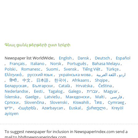
Գնալ ցանկ թերթերի ըստ երկրի
Newspaper list WorldWide:
English
Dansk
Deutsch
Español
Français
Italiano
Norsk
Português
Bahasa Melayu
Polski
Romanesc
Suomi
Svensk
Tiếng Việt
Türkçe
Ελληνικά
русский язык
українська мова
اللغة العربية
اردو
हिन्दी
中文
日本語
한국어
Afrikaans
Shqipe
Беларуская
Български
Català
Hrvatska
Čeština
Nederlandse
Eesti
Tagalog
Galego
עברית
Magyar
Íslenska
Gaeilge
Latviešu
Македонски
Malti
فارسی
Српски
Slovenčina
Slovenski
Kiswahili
ไทย
Cymraeg
ייִדיש
Հայերեն
Azərbaycan
Euskal
ქართული
Kreyòl
ayisyen
To suggest newspaper for inclusion in NewspaperIndex.com send a
mail to hh@newspaperindex.com