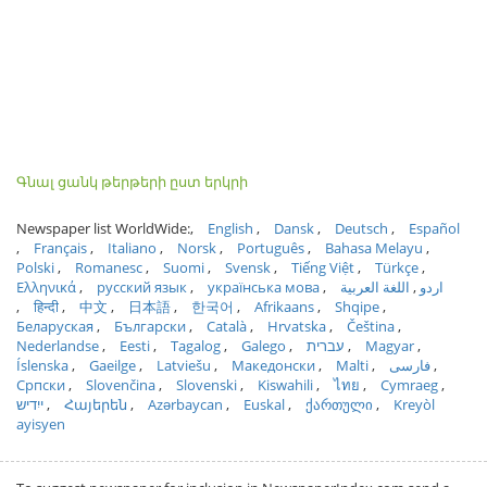
Գնալ ցանկ թերթերի ըստ երկրի
Newspaper list WorldWide:
English
Dansk
Deutsch
Español
Français
Italiano
Norsk
Português
Bahasa Melayu
Polski
Romanesc
Suomi
Svensk
Tiếng Việt
Türkçe
Ελληνικά
русский язык
українська мова
اللغة العربية
اردو
हिन्दी
中文
日本語
한국어
Afrikaans
Shqipe
Беларуская
Български
Català
Hrvatska
Čeština
Nederlandse
Eesti
Tagalog
Galego
עברית
Magyar
Íslenska
Gaeilge
Latviešu
Македонски
Malti
فارسی
Српски
Slovenčina
Slovenski
Kiswahili
ไทย
Cymraeg
ייִדיש
Հայերեն
Azərbaycan
Euskal
ქართული
Kreyòl
ayisyen