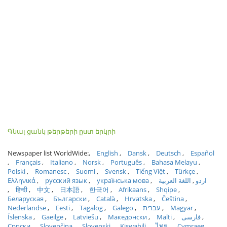
Գնալ ցանկ թերթերի ըստ երկրի
Newspaper list WorldWide:
English
Dansk
Deutsch
Español
Français
Italiano
Norsk
Português
Bahasa Melayu
Polski
Romanesc
Suomi
Svensk
Tiếng Việt
Türkçe
Ελληνικά
русский язык
українська мова
اللغة العربية
اردو
हिन्दी
中文
日本語
한국어
Afrikaans
Shqipe
Беларуская
Български
Català
Hrvatska
Čeština
Nederlandse
Eesti
Tagalog
Galego
עברית
Magyar
Íslenska
Gaeilge
Latviešu
Македонски
Malti
فارسی
Српски
Slovenčina
Slovenski
Kiswahili
ไทย
Cymraeg