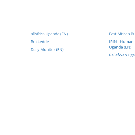
allAfrica Uganda (EN)
East African B
Bukkedde
IRIN - Humani
Uganda (EN)
Daily Monitor (EN)
ReliefWeb Uga