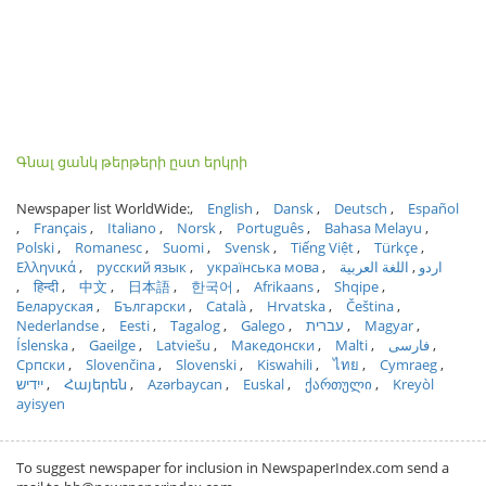
Գնալ ցանկ թերթերի ըստ երկրի
Newspaper list WorldWide:
English
Dansk
Deutsch
Español
Français
Italiano
Norsk
Português
Bahasa Melayu
Polski
Romanesc
Suomi
Svensk
Tiếng Việt
Türkçe
Ελληνικά
русский язык
українська мова
اللغة العربية
اردو
हिन्दी
中文
日本語
한국어
Afrikaans
Shqipe
Беларуская
Български
Català
Hrvatska
Čeština
Nederlandse
Eesti
Tagalog
Galego
עברית
Magyar
Íslenska
Gaeilge
Latviešu
Македонски
Malti
فارسی
Српски
Slovenčina
Slovenski
Kiswahili
ไทย
Cymraeg
ייִדיש
Հայերեն
Azərbaycan
Euskal
ქართული
Kreyòl
ayisyen
To suggest newspaper for inclusion in NewspaperIndex.com send a