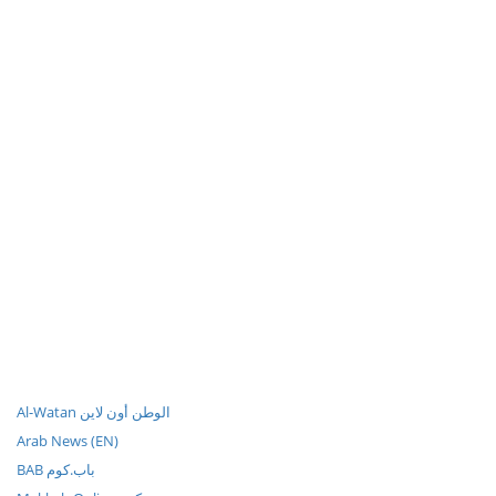
Al-Watan الوطن أون لاين
Arab News (EN)
BAB باب.كوم