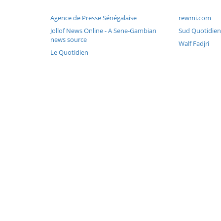
Agence de Presse Sénégalaise
rewmi.com
Jollof News Online - A Sene-Gambian
Sud Quotidien
news source
Walf Fadjri
Le Quotidien