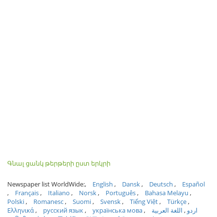
Գնալ ցանկ թերթերի ըստ երկրի
Newspaper list WorldWide:
English
Dansk
Deutsch
Español
Français
Italiano
Norsk
Português
Bahasa Melayu
Polski
Romanesc
Suomi
Svensk
Tiếng Việt
Türkçe
Ελληνικά
русский язык
українська мова
اللغة العربية
اردو