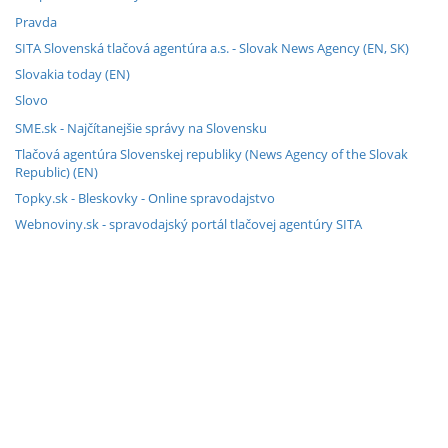
Pravda
SITA Slovenská tlačová agentúra a.s. - Slovak News Agency (EN, SK)
Slovakia today (EN)
Slovo
SME.sk - Najčítanejšie správy na Slovensku
Tlačová agentúra Slovenskej republiky (News Agency of the Slovak
Republic) (EN)
Topky.sk - Bleskovky - Online spravodajstvo
Webnoviny.sk - spravodajský portál tlačovej agentúry SITA