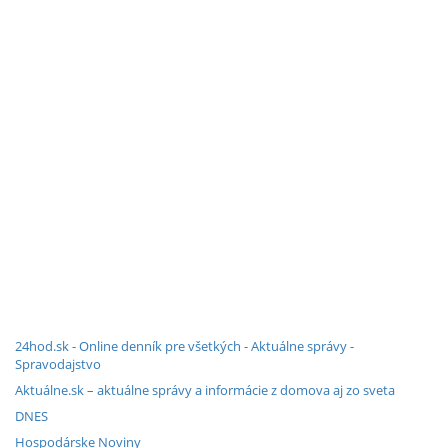
24hod.sk - Online denník pre všetkých - Aktuálne správy -
Spravodajstvo
Aktuálne.sk – aktuálne správy a informácie z domova aj zo sveta
DNES
Hospodárske Noviny